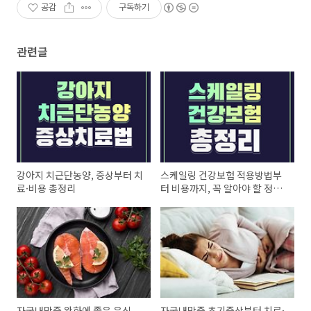
공감
구독하기
관련글
강아지 치근단농양, 증상부터 치
스케일링 건강보험 적용방법부
료·비용 총정리
터 비용까지, 꼭 알아야 할 정보
총정리
자궁내막증 완화에 좋은 음식
자궁내막증 초기증상부터 치료·