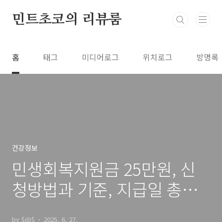
본문 바로가기
민트초코의 리뷰룸
홈
태그
미디어로그
위치로그
방명록
건강정보
민생회복지원금 25만원, 신
청방법과 기준, 지급일 총정
리
by $@$
2025. 6. 27.