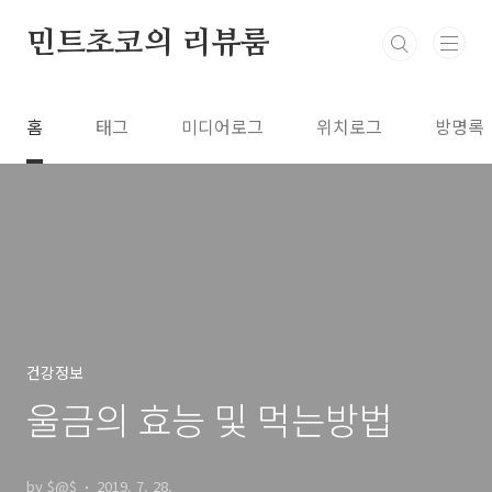
본문 바로가기
민트초코의 리뷰룸
홈
태그
미디어로그
위치로그
방명록
건강정보
울금의 효능 및 먹는방법
by $@$
2019. 7. 28.