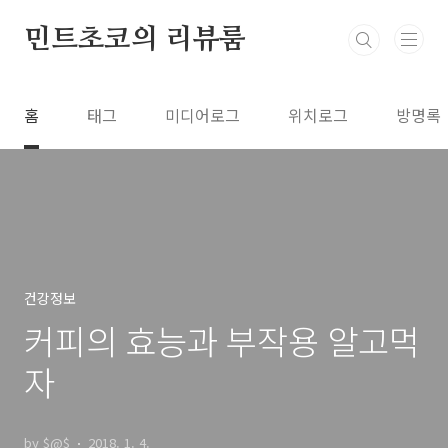
본문 바로가기
민트초코의 리뷰룸
홈
태그
미디어로그
위치로그
방명록
건강정보
커피의 효능과 부작용 알고먹
자
by $@$
2018. 1. 4.