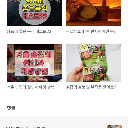
당뇨에 좋은 음식 베스트22
찜질방효과~이런사람에겐 독?
겨울 습진의 원인과 예방 방법
칡즙의 효능 및 부작용 알아보기
댓글