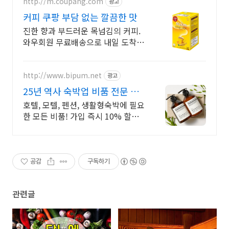
http://m.coupang.com
광고
커피 쿠팡 부담 없는 깔끔한 맛
진한 향과 부드러운 목넘김의 커피.
와우회원 무료배송으로 내일 도착!
공복에도 부담 없는 마일드 커피. 깔
끔한 맛에 재구매율 높아요!
http://www.bipum.net
광고
25년 역사 숙박업 비품 전문 쇼
핑몰
호텔, 모텔, 펜션, 생활형숙박에 필요
한 모든 비품! 가입 즉시 10% 할인
쿠폰 + 3,000 포인트 지급, 회원 등
급별 할인혜택
공감
구독하기
관련글