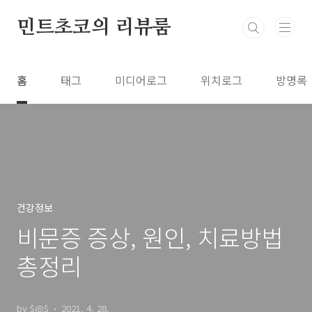
본문 바로가기
민트초코의 리뷰룸
홈
태그
미디어로그
위치로그
방명록
건강정보
비문증 증상, 원인, 치료방법
총정리
by $@$
2021. 4. 28.