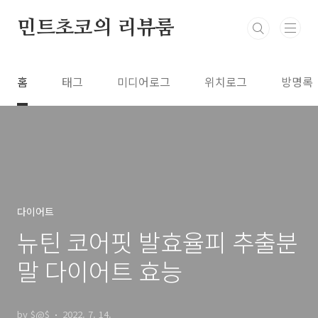
본문 바로가기
민트초코의 리뷰룸
홈
태그
미디어로그
위치로그
방명록
다이어트
뉴틴 코어핏 발효율피 추출분
말 다이어트 효능
by $@$
2022. 7. 14.