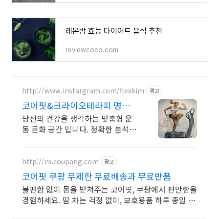
레몬밤 효능 다이어트 음식 추천
reviewcoco.com
http://www.instargram.com/flexkim
광고
코어핏&크라이오테라피 명지
PT본가 13주년 이벤트
당신의 건강을 생각하는 맞춤형 운
동 문화 공간 입니다. 정확한 분석과
관리 높은 가치를 전달 하고자 노력
하겠습니다.
http://m.coupang.com
광고
코어핏 쿠팡 무제한 무료배송과 무료반품
불편함 없이 몸을 받쳐주는 코어핏, 쿠팡에서 편안함을
경험하세요. 땀 차는 걱정 없이, 보호용품 하루 종일 쾌
적하게! 와우회원 무료배송.